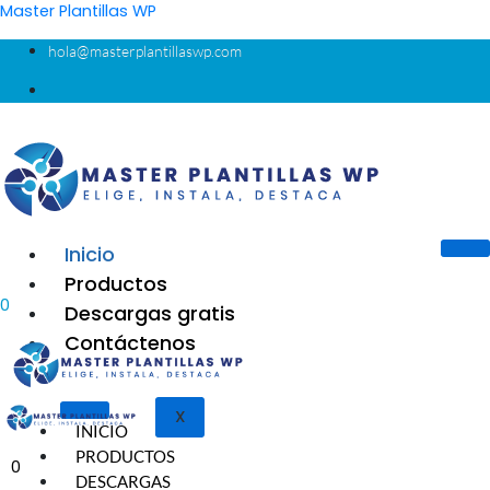
Ir
Buscar por:
Master Plantillas WP
al
hola@masterplantillaswp.com
contenido
Inicio
Productos
0
Descargas gratis
Contáctenos
X
INICIO
PRODUCTOS
0
DESCARGAS