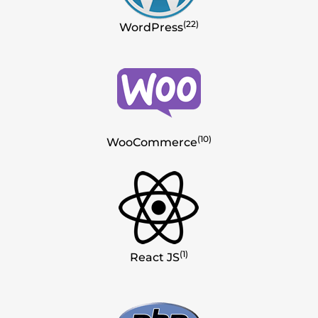
(22)
WordPress
(10)
WooCommerce
(1)
React JS