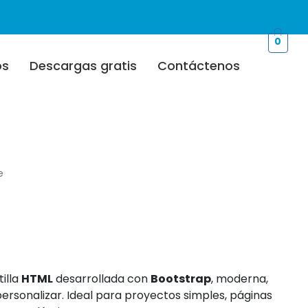
0
os
Descargas gratis
Contáctenos
d
e
illa
HTML
desarrollada con
Bootstrap
, moderna,
personalizar. Ideal para proyectos simples, páginas