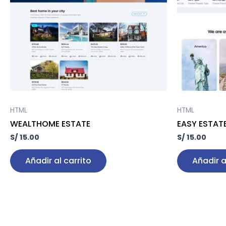
HTML
HTML
WEALTHOME ESTATE
EASY ESTAT
S/
15.00
S/
15.00
Añadir al carrito
Añadir a