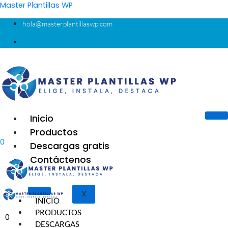
Ir
Master Plantillas WP
al
hola@masterplantillaswp.com
contenido
Inicio
Productos
0
Descargas gratis
Contáctenos
X
INICIO
PRODUCTOS
0
DESCARGAS