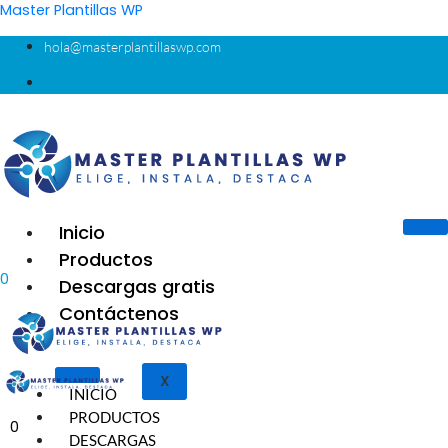
Ir
Master Plantillas WP
al
hola@masterplantillaswp.com
contenido
Inicio
Productos
0
Descargas gratis
Contáctenos
X
INICIO
PRODUCTOS
0
DESCARGAS