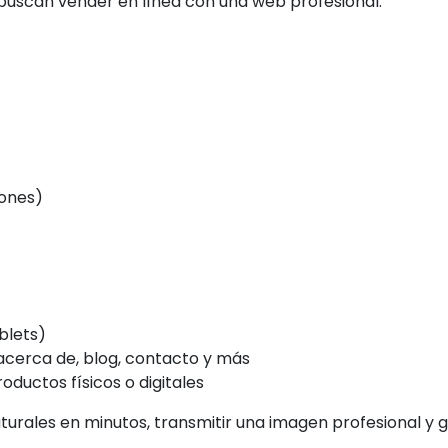
scan vender en línea con una web profesional.
iones)
blets)
acerca de, blog, contacto y más
ctos físicos o digitales
turales en minutos, transmitir una imagen profesional y g