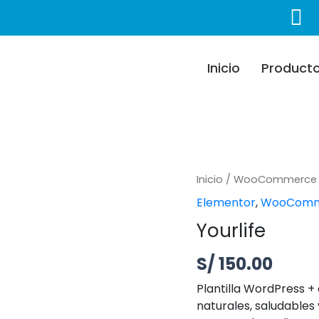
Inicio
Product
Yourlife cantidad
Inicio
/
WooCommerce
Elementor
,
WooComm
Yourlife
S/
150.00
Plantilla WordPress 
naturales, saludables 