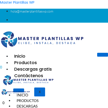
Ir
Master Plantillas WP
al
hola@masterplantillaswp.com
contenido
Inicio
Productos
0
Descargas gratis
Contáctenos
X
INICIO
PRODUCTOS
0
DESCARGAS