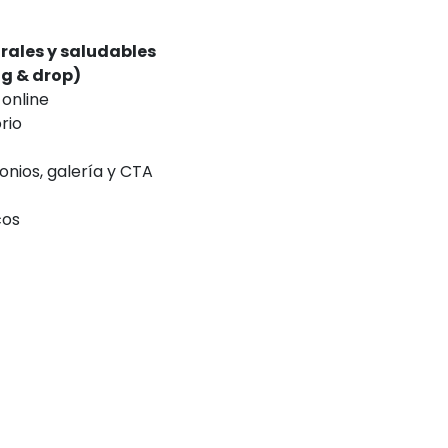
rales y saludables
g & drop)
online
rio
monios, galería y CTA
cos