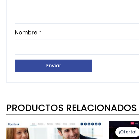
Nombre
*
PRODUCTOS RELACIONADOS
El
pre
¡Oferta!
¡Oferta!
orig