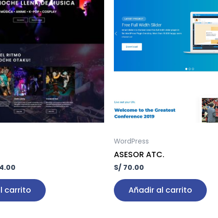
es:
50.00.
S/ 84.00.
WordPress
U
ASESOR ATC.
4.00
S/
70.00
l carrito
Añadir al carrito