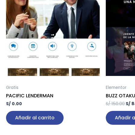
era:
S/ 1
Gratis
Elementor
PACIFIC LENDERMAN
BUZZ OTAK
S/
0.00
S/
150.00
S/
8
Añadir al carrito
Añadir a