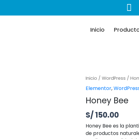
Inicio
Product
Honey Bee cantida
Inicio
/
WordPress
/ Hon
Elementor
,
WordPres
Honey Bee
S/
150.00
Honey Bee es la plant
de productos natural