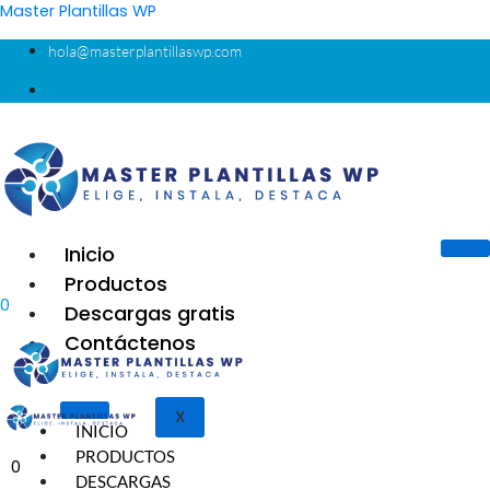
Ir
Master Plantillas WP
al
hola@masterplantillaswp.com
contenido
Inicio
Productos
0
Descargas gratis
Contáctenos
X
INICIO
PRODUCTOS
0
DESCARGAS